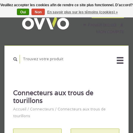
Veuillez accepter les cookies afin de rendre ce site plus fonctionnel. D'accord?
Oui
Non
En savoir plus sur les témoins (cookies) »
Français
Nederlands
PANIER (€0,00)
English
MON COMPTE
Connecteurs aux trous de
tourillons
Accueil
/
Connecteurs
/
Connecteurs aux trous de
tourillons