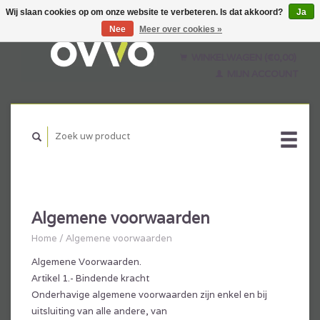
Wij slaan cookies op om onze website te verbeteren. Is dat akkoord?
Ja
Nee
Meer over cookies »
Nederlands
English
WINKELWAGEN (€0,00)
Français
MIJN ACCOUNT
Algemene voorwaarden
Home
/
Algemene voorwaarden
Algemene Voorwaarden.
Artikel 1.- Bindende kracht
Onderhavige algemene voorwaarden zijn enkel en bij
uitsluiting van alle andere, van