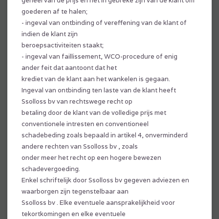
geheel van de prijs en het in gebreke zijn van de klant om
goederen af te halen;
- ingeval van ontbinding of vereffening van de klant of
indien de klant zijn
beroepsactiviteiten staakt;
- ingeval van faillissement, WCO-procedure of enig
ander feit dat aantoont dat het
krediet van de klant aan het wankelen is gegaan.
Ingeval van ontbinding ten laste van de klant heeft
Ssolloss bv van rechtswege recht op
betaling door de klant van de volledige prijs met
conventionele intresten en conventioneel
schadebeding zoals bepaald in artikel 4, onverminderd
andere rechten van Ssolloss bv , zoals
onder meer het recht op een hogere bewezen
schadevergoeding.
Enkel schriftelijk door Ssolloss bv gegeven adviezen en
waarborgen zijn tegenstelbaar aan
Ssolloss bv . Elke eventuele aansprakelijkheid voor
tekortkomingen en elke eventuele