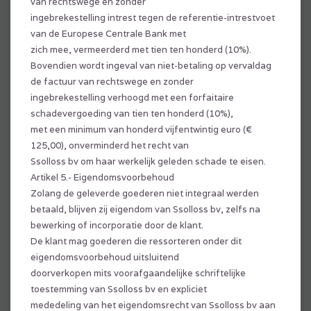
van rechtswege en zonder
ingebrekestelling intrest tegen de referentie-intrestvoet
van de Europese Centrale Bank met
zich mee, vermeerderd met tien ten honderd (10%).
Bovendien wordt ingeval van niet-betaling op vervaldag
de factuur van rechtswege en zonder
ingebrekestelling verhoogd met een forfaitaire
schadevergoeding van tien ten honderd (10%),
met een minimum van honderd vijfentwintig euro (€
125,00), onverminderd het recht van
Ssolloss bv om haar werkelijk geleden schade te eisen.
Artikel 5.- Eigendomsvoorbehoud
Zolang de geleverde goederen niet integraal werden
betaald, blijven zij eigendom van Ssolloss bv, zelfs na
bewerking of incorporatie door de klant.
De klant mag goederen die ressorteren onder dit
eigendomsvoorbehoud uitsluitend
doorverkopen mits voorafgaandelijke schriftelijke
toestemming van Ssolloss bv en expliciet
mededeling van het eigendomsrecht van Ssolloss bv aan