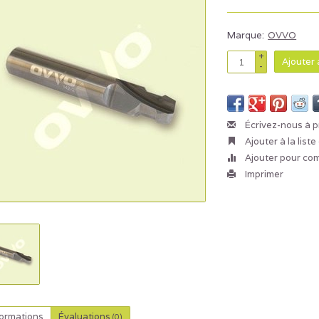
Marque:
OVVO
+
Ajouter 
-
Écrivez-nous à p
Ajouter à la list
Ajouter pour co
Imprimer
formations
Évaluations
(0)