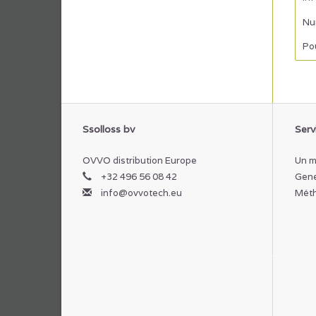
Num
Po
Ssolloss bv
Servi
OVVO distribution Europe
Un m
+32 496 56 08 42
Gene
info@ovvotech.eu
Méth