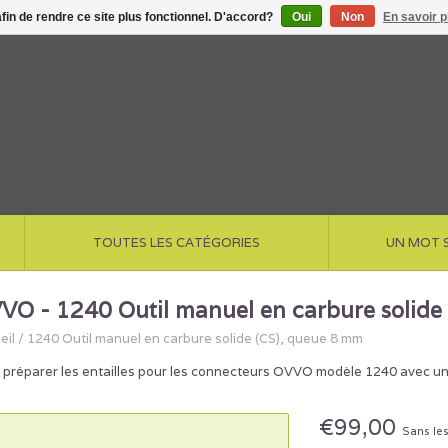
afin de rendre ce site plus fonctionnel. D'accord?
Oui
Non
En savoir p
TOUTES LES CATÉGORIES
UN MOT 
VO - 1240 Outil manuel en carbure solide
eil
/
1240 Outil manuel en carbure solide (CS), queue 8 mm
 préparer les entailles pour les connecteurs OVVO modèle 1240 avec une 
€99,00
Sans les