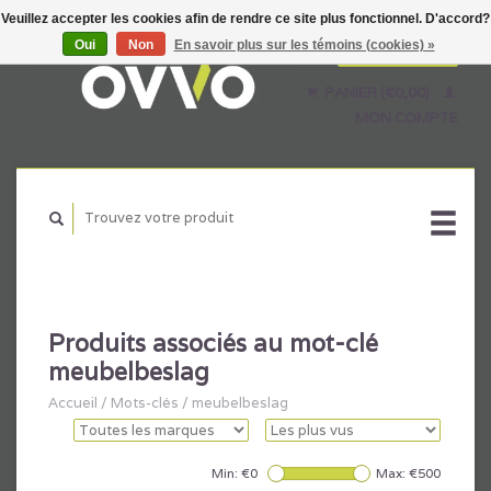
Veuillez accepter les cookies afin de rendre ce site plus fonctionnel. D'accord?
Oui
Non
En savoir plus sur les témoins (cookies) »
Français
Nederlands
PANIER (€0,00)
English
MON COMPTE
Produits associés au mot-clé
meubelbeslag
Accueil
/
Mots-clés
/
meubelbeslag
Min: €
0
Max: €
500