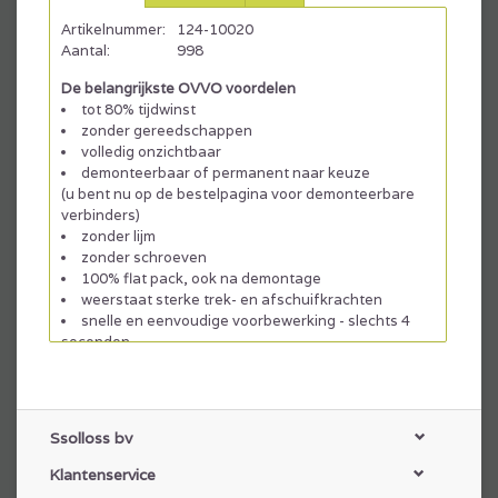
Artikelnummer:
124-10020
Aantal:
998
De belangrijkste OVVO voordelen
tot 80% tijdwinst
zonder gereedschappen
volledig onzichtbaar
demonteerbaar of permanent naar keuze
(u bent nu op de bestelpagina voor demonteerbare
verbinders)
zonder lijm
zonder schroeven
100% flat pack, ook na demontage
weerstaat sterke trek- en afschuifkrachten
snelle en eenvoudige voorbewerking - slechts 4
seconden
Downloads
Full technical instructions, dimensions, shear and
tensile recommendations
Ssolloss bv
Klantenservice