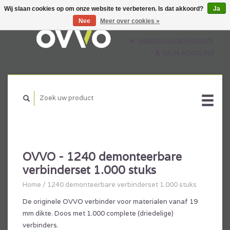
Wij slaan cookies op om onze website te verbeteren. Is dat akkoord?
Ja
Nee
Meer over cookies »
Nederlands
English
WINKELWAGEN (€0,00)
Français
MIJN ACCOUNT
OVVO - 1240 demonteerbare
verbinderset 1.000 stuks
Home
/
1240 demonteerbare verbinderset 1.000 stuks
De originele OVVO verbinder voor materialen vanaf 19
mm dikte. Doos met 1.000 complete (driedelige)
verbinders.