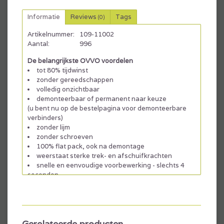
Informatie
Reviews
Tags
(0)
Artikelnummer:
109-11002
Aantal:
996
De belangrijkste OVVO voordelen
tot 80% tijdwinst
zonder gereedschappen
volledig onzichtbaar
demonteerbaar of permanent naar keuze
(u bent nu op de bestelpagina voor demonteerbare
verbinders)
zonder lijm
zonder schroeven
100% flat pack, ook na demontage
weerstaat sterke trek- en afschuifkrachten
snelle en eenvoudige voorbewerking - slechts 4
seconden
Downloads
Gerelateerde producten