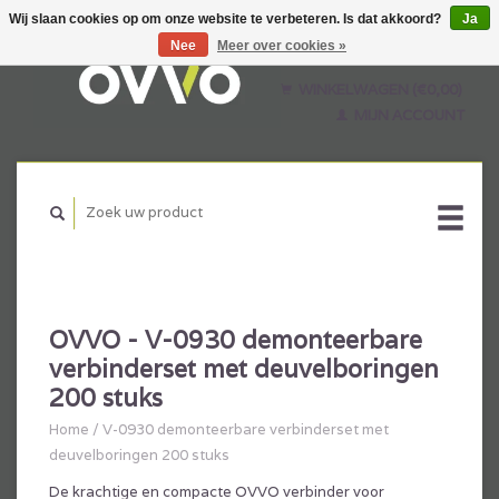
Wij slaan cookies op om onze website te verbeteren. Is dat akkoord?
Ja
Nee
Meer over cookies »
Nederlands
English
WINKELWAGEN (€0,00)
Français
MIJN ACCOUNT
OVVO - V-0930 demonteerbare
verbinderset met deuvelboringen
200 stuks
Home
/
V-0930 demonteerbare verbinderset met
deuvelboringen 200 stuks
De krachtige en compacte OVVO verbinder voor