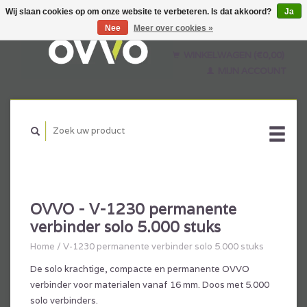
Wij slaan cookies op om onze website te verbeteren. Is dat akkoord?
Ja
Nee
Meer over cookies »
Nederlands
English
WINKELWAGEN (€0,00)
Français
MIJN ACCOUNT
OVVO - V-1230 permanente
verbinder solo 5.000 stuks
Home
/
V-1230 permanente verbinder solo 5.000 stuks
De solo krachtige, compacte en permanente OVVO
verbinder voor materialen vanaf 16 mm. Doos met 5.000
solo verbinders.