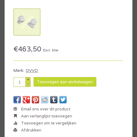
€463,50
Excl. btw
Merk:
OVVO
+
Toevoegen aan winkelwagen
-
Email ons over dit product
Aan verlanglijst toevoegen
Toevoegen om te vergelijken
Afdrukken