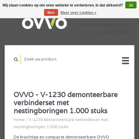
Wij slaan cookies op om onze website te verbeteren. Is dat akkoord?
Ja
Nee
Meer over cookies »
Nederlands
English
WINKELWAGEN (€0,00)
Français
MIJN ACCOUNT
OVVO - V-1230 demonteerbare
verbinderset met
nestingboringen 1.000 stuks
Home
/
V-1230 demonteerbare verbinderset met
nestingboringen 1.000 stuks
De krachtige en compacte demonteerbare OVVO