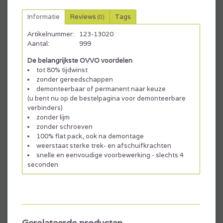
Informatie
Reviews
Tags
(0)
Artikelnummer:
123-13020
Aantal:
999
De belangrijkste OVVO voordelen
tot 80% tijdwinst
zonder gereedschappen
demonteerbaar of permanent naar keuze
(u bent nu op de bestelpagina voor demonteerbare
verbinders)
zonder lijm
zonder schroeven
100% flat pack, ook na demontage
weerstaat sterke trek- en afschuifkrachten
snelle en eenvoudige voorbewerking - slechts 4
seconden
Downloads
Gerelateerde producten