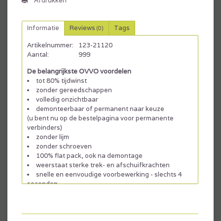
Afdrukken
Informatie
Reviews
Tags
(0)
Artikelnummer:
123-21120
Aantal:
999
De belangrijkste OVVO voordelen
tot 80% tijdwinst
zonder gereedschappen
volledig onzichtbaar
demonteerbaar of permanent naar keuze
(u bent nu op de bestelpagina voor permanente
verbinders)
zonder lijm
zonder schroeven
100% flat pack, ook na demontage
weerstaat sterke trek- en afschuifkrachten
snelle en eenvoudige voorbewerking - slechts 4
seconden
Downloads