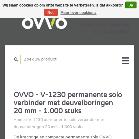
Wij slaan cookies op om onze website te verbeteren. Is dat akkoord?
Ja
Nee
Meer over cookies »
Nederlands
English
WINKELWAGEN (€0,00)
Français
MIJN ACCOUNT
OVVO - V-1230 permanente solo
verbinder met deuvelboringen
20 mm - 1.000 stuks
Home
/
V-1230 permanente solo verbinder met
deuvelboringen 20 mm - 1.000 stuks
De krachtige en compacte permanente solo OVVO