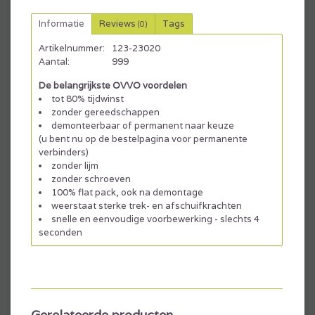
Informatie
Reviews
Tags
(0)
Artikelnummer:
123-23020
Aantal:
999
De belangrijkste OVVO voordelen
tot 80% tijdwinst
zonder gereedschappen
demonteerbaar of permanent naar keuze
(u bent nu op de bestelpagina voor permanente
verbinders)
zonder lijm
zonder schroeven
100% flat pack, ook na demontage
weerstaat sterke trek- en afschuifkrachten
snelle en eenvoudige voorbewerking - slechts 4
seconden
Downloads
Gerelateerde producten