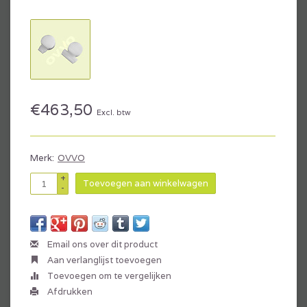
€463,50
Excl. btw
Merk:
OVVO
+
Toevoegen aan winkelwagen
-
Email ons over dit product
Aan verlanglijst toevoegen
Toevoegen om te vergelijken
Afdrukken