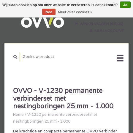
Wij slaan cookies op om onze website te verbeteren. Is dat akkoord?
Ja
Nee
Meer over cookies »
Nederlands
English
WINKELWAGEN (€0,00)
Français
MIJN ACCOUNT
OVVO - V-1230 permanente
verbinderset met
nestingboringen 25 mm - 1.000
Home
/
V-1230 permanente verbinderset met
nestingboringen 25 mm - 1.000
De krachtige en compacte permanente OVVO verbinder